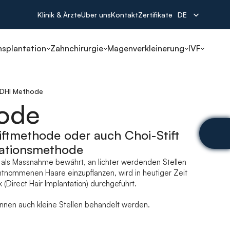
Select Language
Klinik & Ärzte
Über uns
Kontakt
Zertifikate
DE
nsplantation
Zahnchirurgie
Magenverkleinerung
IVF
DHI Methode
ode
iftmethode oder auch Choi-Stift 
tationsmethode
 als Massnahme bewährt, an lichter werdenden Stellen 
tnommenen Haare einzupflanzen, wird in heutiger Zeit 
(Direct Hair Implantation) durchgeführt.
önnen auch kleine Stellen behandelt werden.