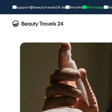
support@beautytravels24.de
Anrufen
Whatsapp
Be