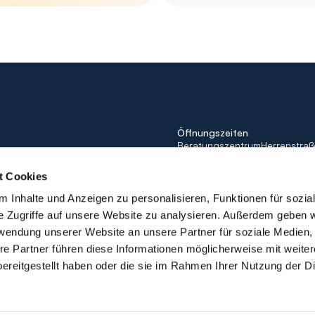
Öffnungszeiten
BeratungszentrumHerrenstraße
D-76437 Rastatt
Montag bis Freitag: 09:00 - 1
t Cookies
Samstag: 10:00 - 14:00
 Inhalte und Anzeigen zu personalisieren, Funktionen für sozia
für 
e Zugriffe auf unsere Website zu analysieren. Außerdem geben w
 
rwendung unserer Website an unsere Partner für soziale Medien
re Partner führen diese Informationen möglicherweise mit weite
ereitgestellt haben oder die sie im Rahmen Ihrer Nutzung der D