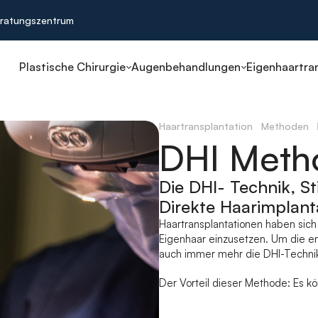
ratungszentrum
Plastische Chirurgie
Augenbehandlungen
Eigenhaartra
Haartransplantation
Methoden
DHI Meth
Die DHI- Technik, St
Direkte Haarimplan
Haartransplantationen haben sich
Eigenhaar einzusetzen. Um die en
auch immer mehr die DHI-Technik 
Der Vorteil dieser Methode: Es k