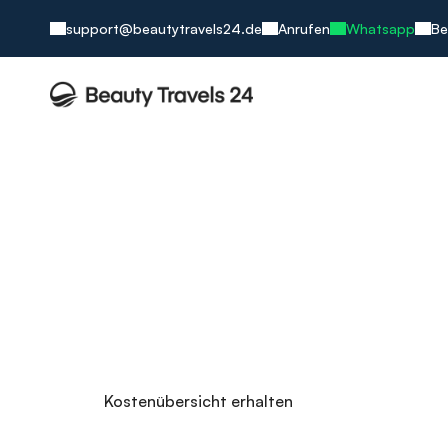
support@beautytravels24.de
Anrufen
Whatsapp
Be
Augenlasern
Sagen Sie Ihrer Brille auf Nimmer-Wieder
Weekend-LASIK: Freitag anreisen, Sonntag mit sch
Modernste Laser und Diagnostiktechnologie auf h
Deutschsprachige Kommunikation mit dem behand
Über 150.000 erfolgreiche Behandlungen
Kostenübersicht erhalten