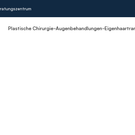
ratungszentrum
Plastische Chirurgie
Augenbehandlungen
Eigenhaartra
sehen!
arfer Sicht nach Hause!
öchstem Niveau
elnden Arzt