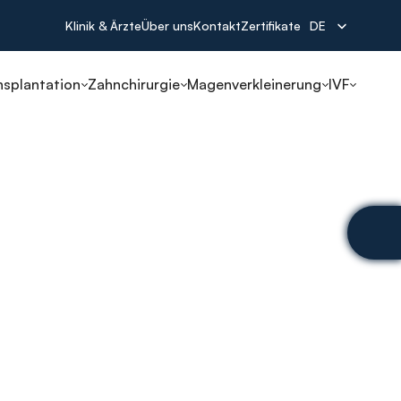
Select Language
Klinik & Ärzte
Über uns
Kontakt
Zertifikate
DE
nsplantation
Zahnchirurgie
Magenverkleinerung
IVF