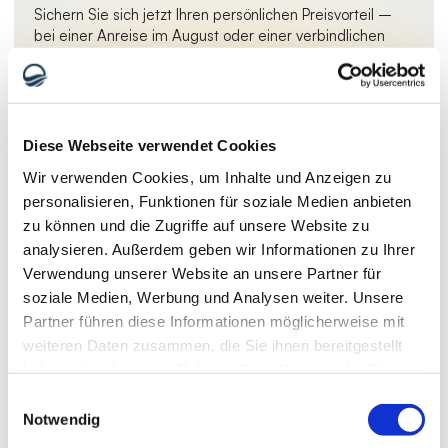
Sichern Sie sich jetzt Ihren persönlichen Preisvorteil – 
bei einer Anreise im August oder einer verbindlichen 
Terminreservierung.
Persönliche Kostenübersicht erhalten
Diese Webseite verwendet Cookies
Wir verwenden Cookies, um Inhalte und Anzeigen zu
personalisieren, Funktionen für soziale Medien anbieten
| Vor und nach der Operation
zu können und die Zugriffe auf unsere Website zu
Geschlossene Nasen OP vor und 
analysieren. Außerdem geben wir Informationen zu Ihrer
nach der Operation
Verwendung unserer Website an unsere Partner für
soziale Medien, Werbung und Analysen weiter. Unsere
Partner führen diese Informationen möglicherweise mit
weiteren Daten zusammen, die Sie ihnen bereitgestellt
haben oder die sie im Rahmen Ihrer Nutzung der Dienste
gesammelt haben.
Einwilligungsauswahl
Notwendig