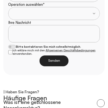
Operation auswählen*
Ihre Nachricht
Bitte kontaktieren Sie mich schnellstmöglich.
Ich erkläre mich mit den 
Allgemeinen Geschäftsbedingungen
einverstanden.
Senden
Laden
| Haben Sie Fragen?
Häufige Fragen
Was ist eine geschlossene 
Nasenkorrektur?