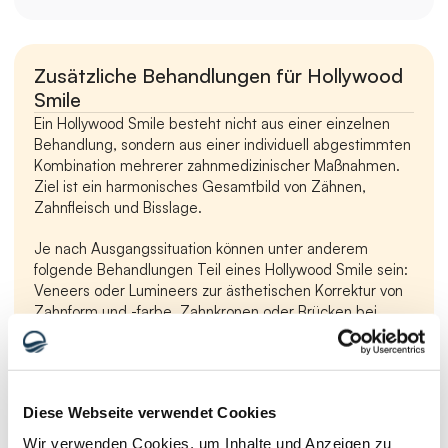
Zusätzliche Behandlungen für Hollywood 
Smile
Ein Hollywood Smile besteht nicht aus einer einzelnen 
Behandlung, sondern aus einer individuell abgestimmten 
Kombination mehrerer zahnmedizinischer Maßnahmen. 
Ziel ist ein harmonisches Gesamtbild von Zähnen, 
Zahnfleisch und Bisslage.
Je nach Ausgangssituation können unter anderem 
folgende Behandlungen Teil eines Hollywood Smile sein:
Veneers oder Lumineers zur ästhetischen Korrektur von 
Zahnform und -farbe, Zahnkronen oder Brücken bei 
stärker geschädigten Zähnen, Zahnimplantate zum 
Ersatz fehlender Zähne sowie professionelles 
Zahnbleaching zur Aufhellung der natürlichen Zahnfarbe.
Diese Webseite verwendet Cookies
Auch Zahnfleischbehandlungen spielen häufig eine 
wichtige Rolle, da ein gesundes und gleichmäßig 
Wir verwenden Cookies, um Inhalte und Anzeigen zu