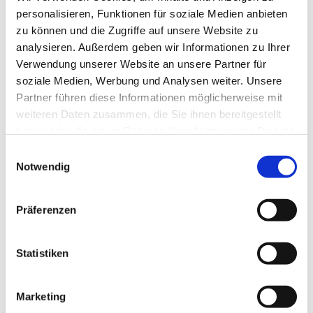
verlaufendes Zahnfleisch entscheidend für ein attraktives 
personalisieren, Funktionen für soziale Medien anbieten
Lächeln ist. In bestimmten Fällen können zusätzlich 
zu können und die Zugriffe auf unsere Website zu
Aligner eingesetzt werden, um Zahnfehlstellungen, 
analysieren. Außerdem geben wir Informationen zu Ihrer
Lücken oder einen ungleichmäßigen Biss vor der 
Verwendung unserer Website an unsere Partner für
ästhetischen Versorgung sanft zu korrigieren.
soziale Medien, Werbung und Analysen weiter. Unsere
Welche Behandlungen im Einzelfall sinnvoll sind, wird 
Partner führen diese Informationen möglicherweise mit
nach einer ausführlichen zahnärztlichen Untersuchung 
weiteren Daten zusammen, die Sie ihnen bereitgestellt
individuell festgelegt.
haben oder die sie im Rahmen Ihrer Nutzung der Dienste
gesammelt haben.
Einwilligungsauswahl
Notwendig
| Nehmen Sie noch heute Kontakt mit uns auf
Planen Sie Ihr Online-
Präferenzen
Meeting mit uns
Statistiken
Buchen Sie einen Beratungstermin und kommen Sie 
Ihrer Reise zu einer atemberaubenden Verwandlung 
näher.
Marketing