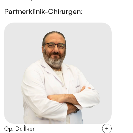
Partnerklinik-Chirurgen:
Op. Dr. İlker
OP. Dr.