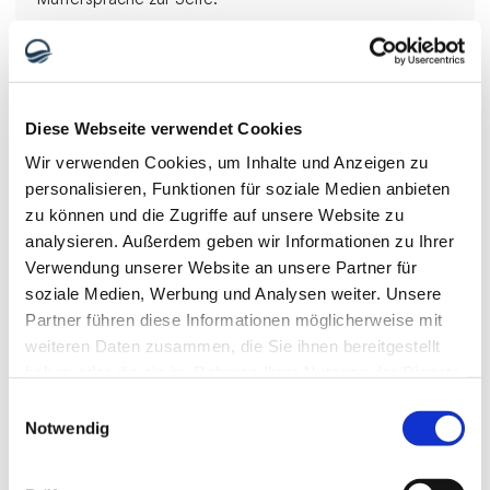
Diese Webseite verwendet Cookies
Wir verwenden Cookies, um Inhalte und Anzeigen zu
personalisieren, Funktionen für soziale Medien anbieten
zu können und die Zugriffe auf unsere Website zu
analysieren. Außerdem geben wir Informationen zu Ihrer
Verwendung unserer Website an unsere Partner für
Keine Vorkasse – Zahlung erst in Istanbul
soziale Medien, Werbung und Analysen weiter. Unsere
Ihre Terminreservierung erfordert keine Vorauszahlung, 
Partner führen diese Informationen möglicherweise mit
da uns wichtig ist, dass Sie zuerst Vertrauen in den Arzt 
weiteren Daten zusammen, die Sie ihnen bereitgestellt
gewinnen. Wir von der Qualität unseres Services 
haben oder die sie im Rahmen Ihrer Nutzung der Dienste
überzeugt – deshalb zahlen Sie erst vor Ort.
gesammelt haben.
Einwilligungsauswahl
Notwendig