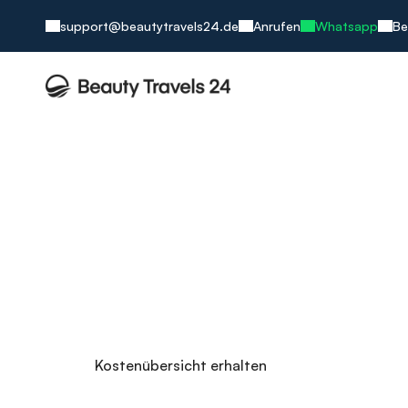
support@beautytravels24.de
Anrufen
Whatsapp
Be
Künstliche Bef
Medizinische Möglichkeiten ohne Einsc
Reproduktionsmedizin ohne die Einschränkungen 
IVF unter professoraler Leitung
0% Finanzierung, Keine Vorkasse
Ihr Weg zum Wunschkind
Kostenübersicht erhalten