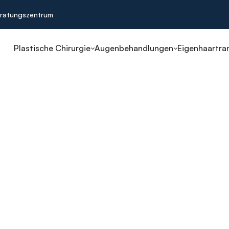
ratungszentrum
Plastische Chirurgie
Augenbehandlungen
Eigenhaartra
ruchtung
hränkungen
deutscher Gesetze