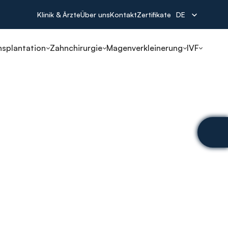
Select Language
Klinik & Ärzte
Über uns
Kontakt
Zertifikate
DE
nsplantation
Zahnchirurgie
Magenverkleinerung
IVF