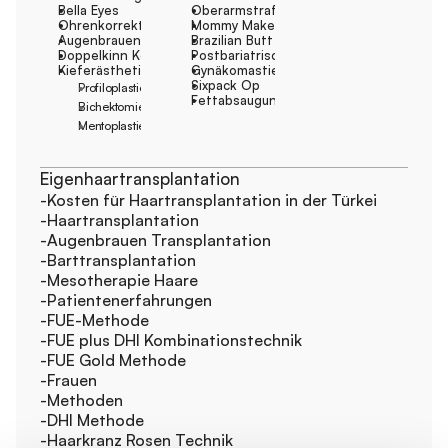
Bella Eyes
Oberarmstraffung
Ohrenkorrektur
Mommy Makeover
Augenbrauenlifting
Brazilian Butt Lift
Doppelkinn Korrektur
Postbariatrische Chirurgie
Kieferästhetik
Gynäkomastie
Sixpack Op
Profiloplastie
Fettabsaugung
Bichektomie
Mentoplastie
Eigenhaartransplantation
-Kosten für Haartransplantation in der Türkei
-Haartransplantation
-Augenbrauen Transplantation
-Barttransplantation
-Mesotherapie Haare
-Patientenerfahrungen
-FUE-Methode
-FUE plus DHI Kombinationstechnik
-FUE Gold Methode
-Frauen
-Methoden
-DHI Methode
-Haarkranz Rosen Technik