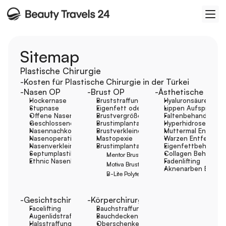
Sitemap
Plastische Chirurgie
-Kosten für Plastische Chirurgie in der Türkei
-Nasen OP
-Brust OP
-Ästhetische Beha
Hockernase
Bruststraffung
Hyaluronsäure
Stupnase
Eigenfett oder Slikon
Lippen Aufspritzen
Offene Nasenkorrektur
Brustvergrößerung
Faltenbehandlung
Geschlossene Nasenkorrektur
Brustimplantatwechsel
Hyperhidrose Beha
Nasennachkorrektur
Brustverkleinerung
Muttermal Entfern
Nasenoperation für Männer
Mastopexie
Warzen Entfernen
Nasenverkleinerung
Brustimplantate
Eigenfettbehandlu
Septumplastik mit Nasenkorrektur
Collagen Behandlu
Mentor Brustimplantat
Ethnic Nasenkorrektur
Fadenlifting
Motiva Brustimplantat
Aknenarben Behan
B-Lite Polytech Brustimplantate
-Gesichtschirurgie
-Körperchirurgie
Facelifting
Bauchstraffung
Augenlidstraffung
Bauchdeckenstraffung
Halsstraffung
Oberschenkelstraffung