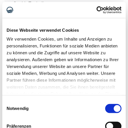
-Saphir Technik
-Perkutan Technik
-FUT Methode
-Manuelle Einpflanzung
Augenbehandlungen
Diese Webseite verwendet Cookies
-Kosten für Augenbehandlungen in der Türkei
-Augen Laser
Wir verwenden Cookies, um Inhalte und Anzeigen zu
ReLEx SMILE
personalisieren, Funktionen für soziale Medien anbieten
iLASIK
No-Touch Laser
zu können und die Zugriffe auf unsere Website zu
PRK oder Lasik
analysieren. Außerdem geben wir Informationen zu Ihrer
Presby Lasik
Femto Wavefront Lasik
Verwendung unserer Website an unsere Partner für
PRK mit Wavefront
soziale Medien, Werbung und Analysen weiter. Unsere
-Linsenimplantation
Trifokallinsen
Partner führen diese Informationen möglicherweise mit
ICL Linses
weiteren Daten zusammen, die Sie ihnen bereitgestellt
Monofokallinsen
Multifokallinsen
haben oder die sie im Rahmen Ihrer Nutzung der Dienste
Zahnchirurgie
gesammelt haben.
Einwilligungsauswahl
-Kosten für Zahnchirurgie in der Türkei
Notwendig
-Zahnersatz
Zahnbrücke
Zahnkrone
Zahnimplantat
Präferenzen
All on 4