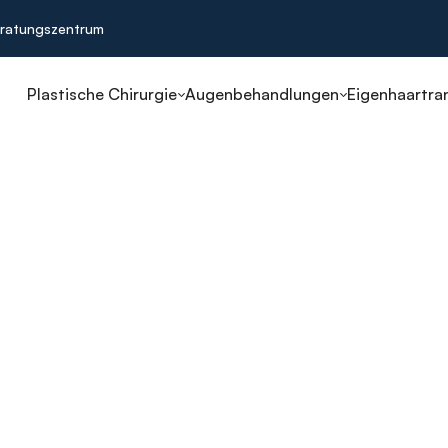
ratungszentrum
Plastische Chirurgie
Augenbehandlungen
Eigenhaartra
Behandlung
sbrüchen
 Dermatologie
arkenprodukte
versteckten Gebühren
ehandlungsbedarf