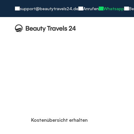
support@beautytravels24.de
Anrufen
Whatsapp
Be
Hyperhidrose-
Schluss mit unkontrollierten Schweißau
Ausschließliche Durchführung durch Fachärztin für
Verwendung international anerkannter Premium-M
Transparente Kostenstruktur pro ml / cc – keine 
Individuelle Preisermittlung nach tatsächlichem B
Kostenübersicht erhalten