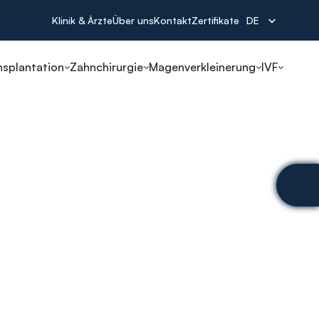
Select Language
Klinik & Ärzte
Über uns
Kontakt
Zertifikate
DE
nsplantation
Zahnchirurgie
Magenverkleinerung
IVF