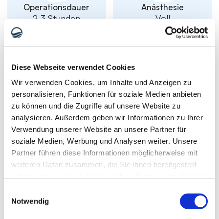
Operationsdauer
Anästhesie
2-3 Stunden
Voll
Diese Webseite verwendet Cookies
Wir verwenden Cookies, um Inhalte und Anzeigen zu
personalisieren, Funktionen für soziale Medien anbieten
Aufenthalt in 
Gesellschaftsfähig
zu können und die Zugriffe auf unsere Website zu
Istanbul
1 Woche
analysieren. Außerdem geben wir Informationen zu Ihrer
5 Tage
Verwendung unserer Website an unsere Partner für
soziale Medien, Werbung und Analysen weiter. Unsere
Partner führen diese Informationen möglicherweise mit
weiteren Daten zusammen, die Sie ihnen bereitgestellt
| Kosten
haben oder die sie im Rahmen Ihrer Nutzung der Dienste
Die Kosten für eine Fettabsaugung 
gesammelt haben.
Einwilligungsauswahl
am Bauch
Notwendig