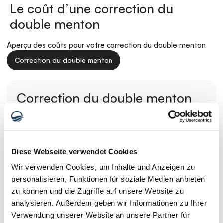
Le coût d’une correction du 
double menton
Aperçu des coûts pour votre correction du double menton
Correction du double menton
Correction du double menton
Tout compris dans le paquet
1 300 €
-150 € de réduction sur le vol
850 €
-300 € de réduction en août
Paiement mensuel (12 mois)
Diese Webseite verwendet Cookies
71 €
0% d'intérêts
Wir verwenden Cookies, um Inhalte und Anzeigen zu
Détails sur demande
personalisieren, Funktionen für soziale Medien anbieten
zu können und die Zugriffe auf unsere Website zu
analysieren. Außerdem geben wir Informationen zu Ihrer
Que contient-il ?
2 nuits à Istanbul
Verwendung unserer Website an unsere Partner für