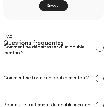
Envoyer
Charger
| FAQ
Questions fréquentes
Comment se débarrasser d’un double 
menton ?
Comment se forme un double menton ?
Pour qui le traitement du double menton 