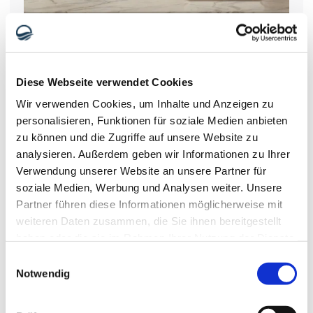
Bonus de Vol de 150 Euros
La réservation du vol est effectuée par notre organisation 
de voyage. Le billet d’avion est payé à l’avance. Sur 
place, 150 euros seront automatiquement déduits 
Diese Webseite verwendet Cookies
directement des frais d’opération.
Wir verwenden Cookies, um Inhalte und Anzeigen zu
personalisieren, Funktionen für soziale Medien anbieten
zu können und die Zugriffe auf unsere Website zu
analysieren. Außerdem geben wir Informationen zu Ihrer
Verwendung unserer Website an unsere Partner für
soziale Medien, Werbung und Analysen weiter. Unsere
Partner führen diese Informationen möglicherweise mit
weiteren Daten zusammen, die Sie ihnen bereitgestellt
haben oder die sie im Rahmen Ihrer Nutzung der Dienste
gesammelt haben.
Einwilligungsauswahl
Sécurité après Votre Retour
Notwendig
Dans le cas rare d’un traitement de suivi après votre 
retour, vous bénéficiez d’une protection supplémentaire 