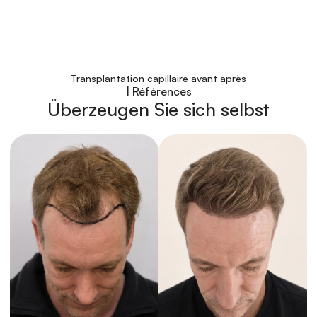
Transplantation capillaire avant après
| Références
Certification internationale 
Überzeugen Sie sich selbst
ISHRS comme gage de qualité